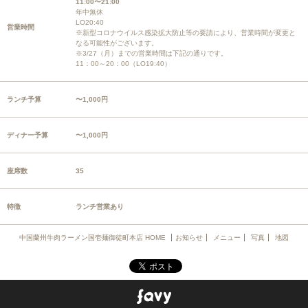
11:00〜21:00
年中無休
LO20:40
営業時間
※新型コロナウイルス感染拡大防止等の要請により、営業時間が変更と
なる可能性がございます。
※3/27（月）までの営業時間は下記の通りです。
11：00～20：00（LO19:40）
ランチ予算
〜1,000円
ディナー予算
〜1,000円
座席数
35
特徴
ランチ営業あり
中国蘭州牛肉ラーメン国壱麺御徒町本店 HOME
お知らせ
メニュー
写真
地図