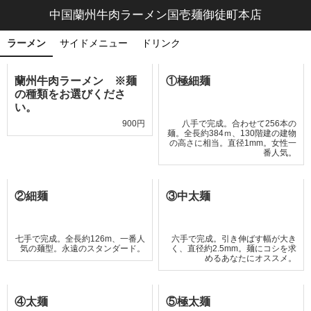
中国蘭州牛肉ラーメン国壱麺御徒町本店
ラーメン
サイドメニュー
ドリンク
蘭州牛肉ラーメン ※麺
①極細麺
の種類をお選びくださ
い。
900円
八手で完成。合わせて256本の
麺。全長約384ｍ、130階建の建物
の高さに相当。直径1mm。女性一
番人気。
②細麺
③中太麺
七手で完成。全長約126m、一番人
六手で完成。引き伸ばす幅が大き
気の麺型。永遠のスタンダード。
く、直径約2.5mm。麺にコシを求
めるあなたにオススメ。
④太麺
⑤極太麺