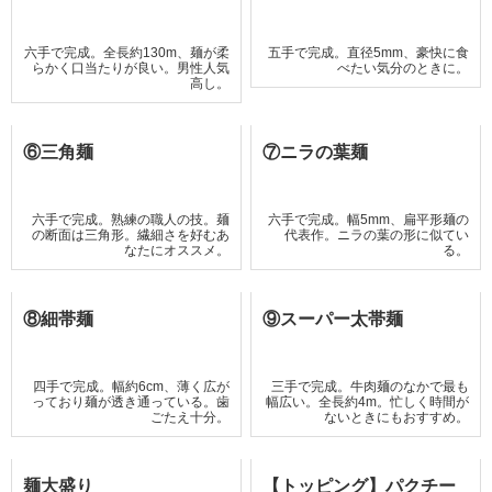
六手で完成。全長約130m、麺が柔
五手で完成。直径5mm、豪快に食
らかく口当たりが良い。男性人気
べたい気分のときに。
高し。
⑥三角麺
⑦ニラの葉麺
六手で完成。熟練の職人の技。麺
六手で完成。幅5mm、扁平形麺の
の断面は三角形。繊細さを好むあ
代表作。ニラの葉の形に似てい
なたにオススメ。
る。
⑧細帯麺
⑨スーパー太帯麺
四手で完成。幅約6cm、薄く広が
三手で完成。牛肉麺のなかで最も
っており麺が透き通っている。歯
幅広い。全長約4m。忙しく時間が
ごたえ十分。
ないときにもおすすめ。
麺大盛り
【トッピング】パクチー