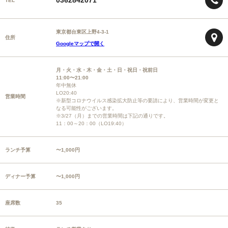
0362842071
TEL
東京都台東区上野4-3-1
住所
Googleマップで開く
月・火・水・木・金・土・日・祝日・祝前日
11:00〜21:00
年中無休
LO20:40
営業時間
※新型コロナウイルス感染拡大防止等の要請により、営業時間が変更と
なる可能性がございます。
※3/27（月）までの営業時間は下記の通りです。
11：00～20：00（LO19:40）
ランチ予算
〜1,000円
ディナー予算
〜1,000円
座席数
35