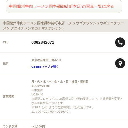
中国蘭州牛肉ラーメン国壱麺御徒町本店 の写真一覧に戻る
中国蘭州牛肉ラーメン国壱麺御徒町本店 （チュウゴクランシュウギュニクラー
メン クニイチメンオカチマチホンテン）
0362842071
TEL
東京都台東区上野4-3-1
住所
Googleマップで開く
月・火・水・木・金・土・日・祝日・祝前日
11:00〜21:00
年中無休
LO20:40
営業時間
※新型コロナウイルス感染拡大防止等の要請により、営業時間が変更と
なる可能性がございます。
※3/27（月）までの営業時間は下記の通りです。
11：00～20：00（LO19:40）
ランチ予算
〜1,000円